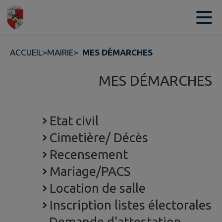
Contenu
Menu
Recherche
Pied de page
ACCUEIL
>
MAIRIE
>
MES DÉMARCHES
MES DÉMARCHES
Etat civil
Cimetière/ Décès
Recensement
Mariage/PACS
Location de salle
Inscription listes électorales
Demande d'attestation