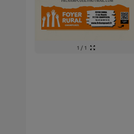
1
/
1