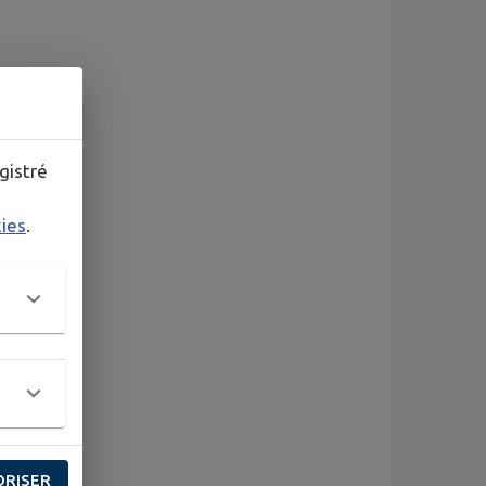
gistré
kies
.
ORISER