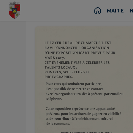
Mars
Mars
12
14
Contenu
Menu
Recherche
Pied de page
MAIRIE
N
au
Ven.
Dim.