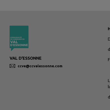
H
d
VAL D'ESSONNE
F
ccve@ccvalessonne.com
L
l
d