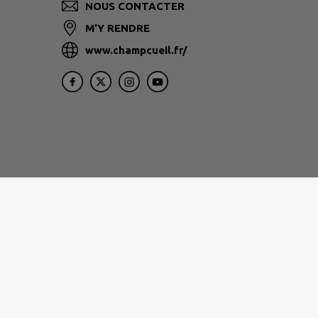
NOUS CONTACTER
M'Y RENDRE
www.champcueil.fr/