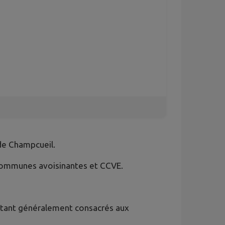
 de Champcueil.
x communes avoisinantes et CCVE.
 étant généralement consacrés aux