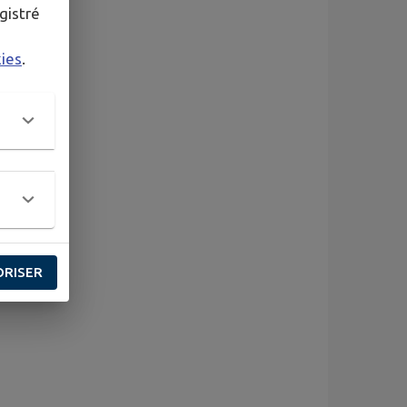
gistré
kies
.
ORISER