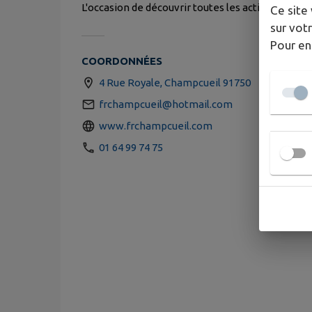
L'occasion de découvrir toutes les activités que
Ce site 
sur votr
Pour en
COORDONNÉES
4 Rue Royale, Champcueil 91750
frchampcueil@hotmail.com
www.frchampcueil.com
01 64 99 74 75