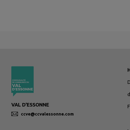
H
d
VAL D'ESSONNE
F
ccve@ccvalessonne.com