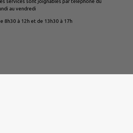
es services sont joignables par téléphone du
undi au vendredi
e 8h30 à 12h et de 13h30 à 17h