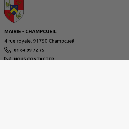
MAIRIE - CHAMPCUEIL
4 rue royale, 91750 Champcueil
01 64 99 72 75
NOUS CONTACTER
M'Y RENDRE
www.champcueil.fr/