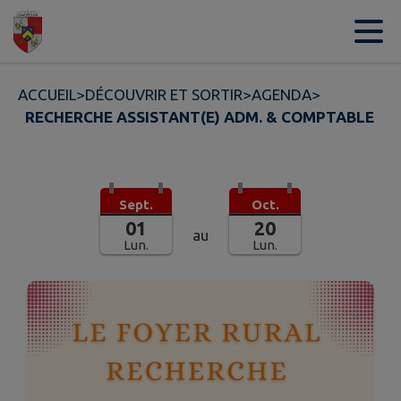
Contenu
Menu
Recherche
Pied de page
ACCUEIL
>
DÉCOUVRIR ET SORTIR
>
AGENDA
>
RECHERCHE ASSISTANT(E) ADM. & COMPTABLE
Sept.
Oct.
01
20
au
Lun.
Lun.