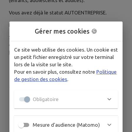
(enfants, adolescents et adultes).
Vous avez déjà le statut AUTOENTREPRISE.
Le poste est situé sur la commune de Champcueil.
Gérer mes cookies 🍪
Si vous êtes intéressé(e), merci d'envoyer lettre
de motivation et CV à :
Ce site web utilise des cookies. Un cookie est
frchampcueil@hotmail.com
un petit fichier enregistré sur votre terminal
lors de la visite sur le site.
Pour en savoir plus, consultez notre
Politique
de gestion des cookies
.
Publié par FOYER RURAL de Champcueil
Obligatoire
Mesure d'audience (Matomo)