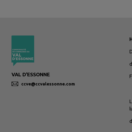
H
d
VAL D'ESSONNE
F
ccve@ccvalessonne.com
L
l
d