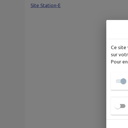
Site Station-E
Ce site 
sur votr
Pour en