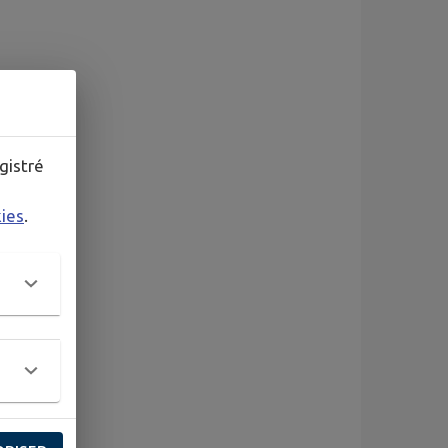
gistré
kies
.