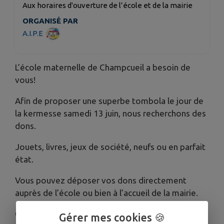
Aux horaires d'ouverture de l’école et de la mairie
ORGANISÉ PAR
A.I.P.E
L’école maternelle de Champcueil a besoin de
vous!
Afin de proposer une superbe tombola le jour de
la kermesse samedi 13 juin, nous recherchons des
dons.
Jouets, livres, jeux de société, neufs ou en parfait
état.
Vous pouvez déposer vos dons directement
auprès de l’école ou bien à l’accueil de la mairie.
On compte sur vous!
Gérer mes cookies 🍪