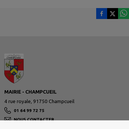
MAIRIE - CHAMPCUEIL
4 rue royale, 91750 Champcueil
01 64 99 72 75
NOUS CONTACTER
M'Y RENDRE