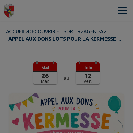
Contenu
Menu
Recherche
Pied de page
ACCUEIL
>
DÉCOUVRIR ET SORTIR
>
AGENDA
>
APPEL AUX DONS LOTS POUR LA KERMESSE ...
Mai
Juin
26
12
au
Mar.
Ven.