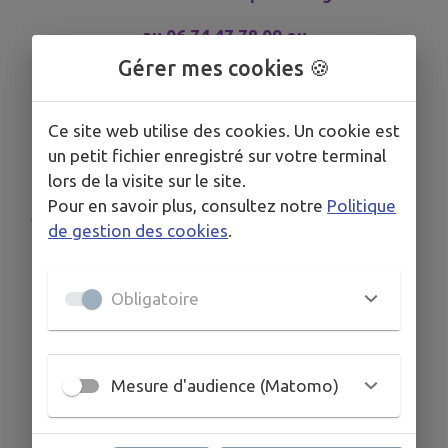
au 06 74 47 78 09 ou
mediatheque@
champcueil.fr
Gérer mes cookies 🍪
Ce site web utilise des cookies. Un cookie est
un petit fichier enregistré sur votre terminal
Télécharger la pièce jointe
lors de la visite sur le site.
Pour en savoir plus, consultez notre
Politique
Publié par Françoise Deroose
de gestion des cookies
.
Obligatoire
Mesure d'audience (Matomo)