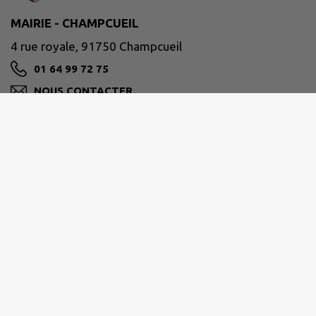
MAIRIE - CHAMPCUEIL
4 rue royale, 91750 Champcueil
01 64 99 72 75
NOUS CONTACTER
M'Y RENDRE
www.champcueil.fr/