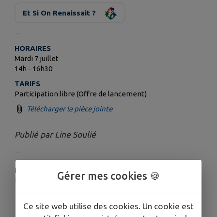
Et Si On Renaissait ?
HORAIRES
Mardi 7 juillet
14h - 16h30
TARIFS
Participation libre (Offre de lancement)
Télécharger la pièce jointe
Publié par Line Soulié
PLUS D'INFORMATIONS
Gérer mes cookies 🍪
https://www.resalib.fr/agenda/61717#/
Ce site web utilise des cookies. Un cookie est