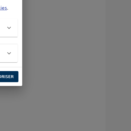
kies
.
ORISER