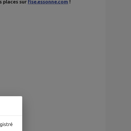
s places sur
fise.essonne.com
!
gistré