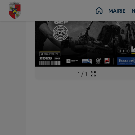
Contenu
Menu
Recherche
Pied de page
MAIRIE
N
1
/
1