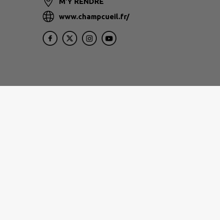
M'Y RENDRE
www.champcueil.fr/