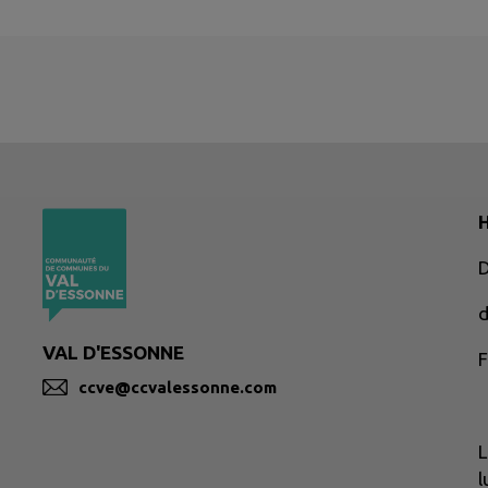
H
d
VAL D'ESSONNE
F
ccve@ccvalessonne.com
L
l