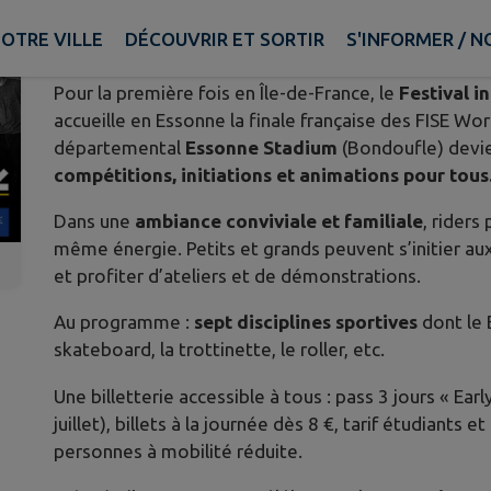
Publié le vendredi 29 mai 2026 - Champcueil
OTRE VILLE
DÉCOUVRIR ET SORTIR
S'INFORMER / 
Pour la première fois en Île-de-France, le
Festival i
accueille en Essonne la finale française des FISE Wor
départemental
Essonne Stadium
(Bondoufle) devi
compétitions, initiations et animations pour tous
Dans une
ambiance conviviale et familiale
, riders
même énergie. Petits et grands peuvent s’initier aux
et profiter d’ateliers et de démonstrations.
Au programme :
sept disciplines sportives
dont le 
skateboard, la trottinette, le roller, etc.
Une billetterie accessible à tous : pass 3 jours « Ear
juillet), billets à la journée dès 8 €, tarif étudiants 
personnes à mobilité réduite.