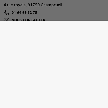
4 rue royale, 91750 Champcueil
01 64 99 72 75
NOUS CONTACTER
M'Y RENDRE
www.champcueil.fr/
VAL D'ESSONNE
ccve@ccvalessonne.com